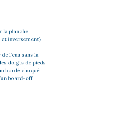
r la planche
te et inversement)
 de l’eau sans la
des doigts de pieds
 au bordé choqué
’un board-off