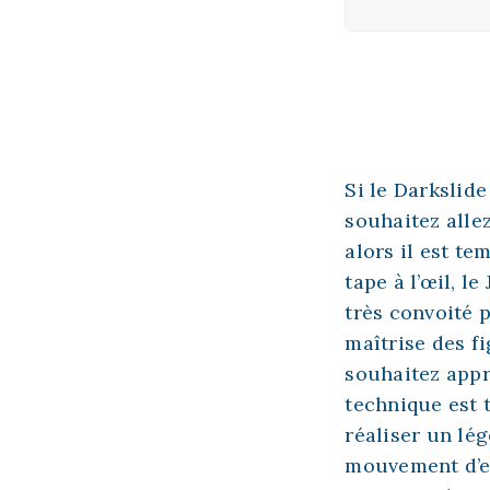
Si le Darkslide
souhaitez alle
alors il est te
tape à l’œil, l
très convoité 
maîtrise des f
souhaitez appr
technique est t
réaliser un lé
mouvement d’ext