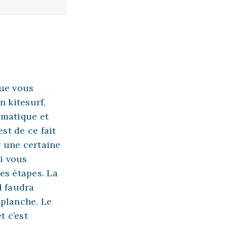
que vous
n kitesurf,
smatique et
est de ce fait
r une certaine
si vous
es étapes. La
l faudra
 planche. Le
t c’est