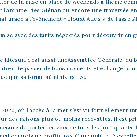
iter de la mise en place de weekends à thème com
 l’archipel des Glénan ou encore une traversée ent
uat grâce à l’événement «
Houat Aile’s
» de l’asso P
mise avec des tarifs négociés pour découvrir en 
e kitesurf c’est aussi une
Assemblée Générale
, du 
ntrer, de passer de bons moments et échanger sur 
que que sa forme administrative.
20, où l’accès à la mer s’est vu formellement int
r des raisons plus ou moins recevables, il est pr
 mesure de
porter les voix
de tous les pratiquants d
t mal compris ne profite pas d’une publicité excell