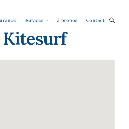
surance
Services
à propos
Contact
 Kitesurf