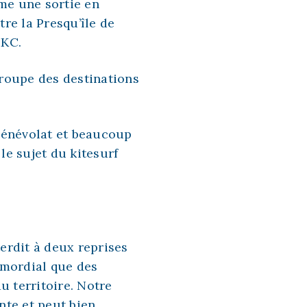
me une sortie en
re la Presqu’île de
IKC.
groupe des destinations
bénévolat et beaucoup
le sujet du kitesurf
erdit à deux reprises
imordial que des
u territoire. Notre
ente et peut bien