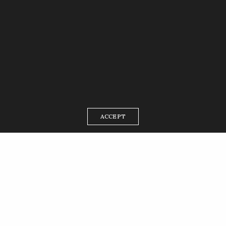
ACCEPT
Réserver un stage de
perfectionnement