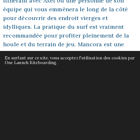
itinérant avec Axel ou une personne de son
équipe qui vous emmènera le long de la côté
pour découvrir des endroit vierges et
idylliques. La pratique du surf est vraiment
recommandée pour profiter pleinement de la
houle et du terrain de jeu. Mancora est une
petite station balnéaire où il fait bon vivre si
En surfant sur ce site, vous acceptez l'utilisation des cookies par
vous souhaitez profiter de quelques jours pour
One Launch Kiteboarding.
vous relaxer. Kite, surf, farniente et vie
nocturne s’y mélangent pour déconnecter
quelques temps avant d’entamer un road trip
ou pour vos remettre de vos emotions après un
road trip sportif sur la côte.