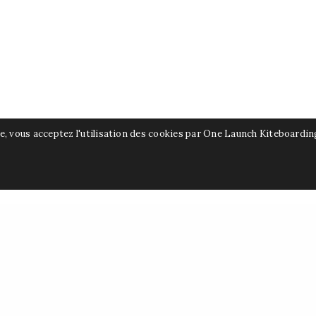
MORBIHAN JUILLET/AOU
Ecole de Kitesurf Mayapo
s
te, vous acceptez l'utilisation des cookies par One Launch Kiteboardin