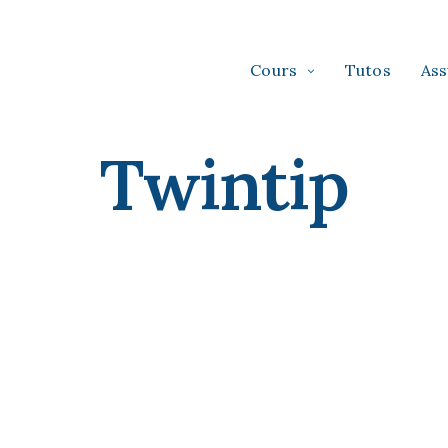
Cours
Tutos
As
Twintip