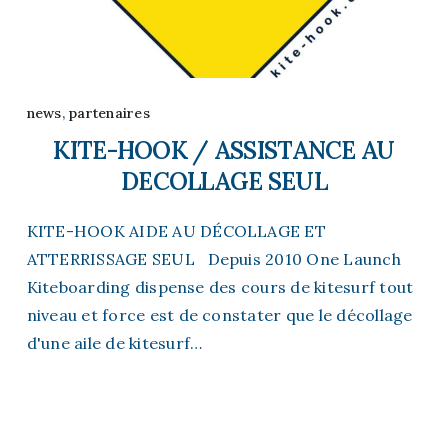
news
,
partenaires
KITE-HOOK / ASSISTANCE AU
DECOLLAGE SEUL
KITE-HOOK AIDE AU DÉCOLLAGE ET
ATTERRISSAGE SEUL Depuis 2010 One Launch
Kiteboarding dispense des cours de kitesurf tout
niveau et force est de constater que le décollage
Présentation
MADAGASCAR / AVRIL 2027
d'une aile de kitesurf…
7 places »
onnement
OCTOBRE 2026 BRESIL « r
LK
Cours Débutant
place »
Actualités
SEPTEMBRE 2026 BRESIL
e
Associations