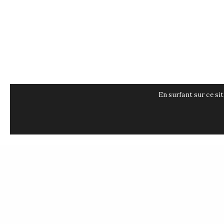
Contact
© One Launch Kiteboarding - All right reserved -
Mentions Légale
En surfant sur ce si